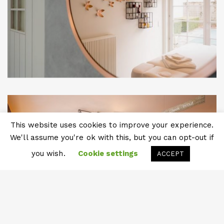
Hoi 👋
Mijn naam is Yves, aangenaam! 🤓
Vragen? Shoot!
This website uses cookies to improve your experience.
We'll assume you're ok with this, but you can opt-out if
Chat openen
you wish.
Cookie settings
ACCEPT