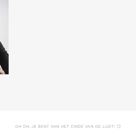
OH OH, JE BENT AAN HET EINDE VAN DE LIJST! 🙁