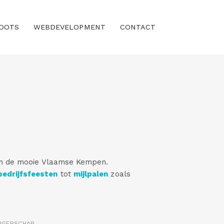
OOTS
WEBDEVELOPMENT
CONTACT
in de mooie Vlaamse Kempen.
bedrijfsfeesten
tot
mijlpalen
zoals
NGERSCHAP