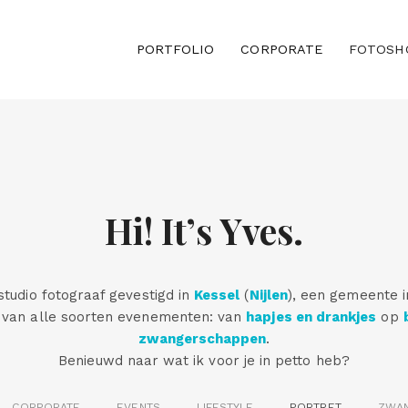
PORTFOLIO
CORPORATE
FOTOSH
Hi! It’s Yves.
 studio fotograaf gevestigd in
Kessel
(
Nijlen
), een gemeente 
n van alle soorten evenementen: van
hapjes en drankjes
op
zwangerschappen
.
Benieuwd naar wat ik voor je in petto heb?
CORPORATE
EVENTS
LIFESTYLE
PORTRET
ZWA